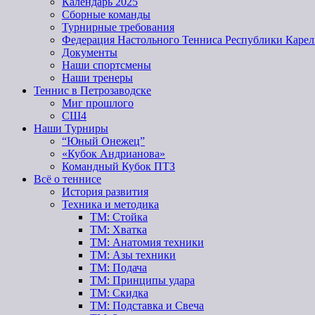
Календарь 2025
Сборные команды
Турнирные требования
Федерация Настольного Тенниса Республики Карел
Документы
Наши спортсмены
Наши тренеры
Теннис в Петрозаводске
Миг прошлого
СШ4
Наши Турниры
“Юный Онежец”
«Кубок Андрианова»
Командный Кубок ПТЗ
Всё о теннисе
История развития
Техника и методика
ТМ: Стойка
ТМ: Хватка
ТМ: Анатомия техники
ТМ: Азы техники
ТМ: Подача
ТМ: Принципы удара
ТМ: Скидка
ТМ: Подставка и Свеча