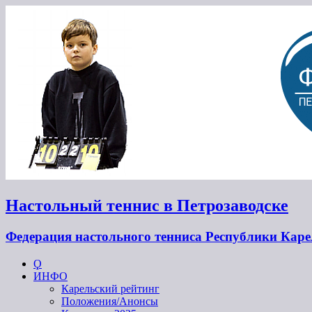
Настольный теннис в Петрозаводске
Федерация настольного тенниса Республики Кар
Ϙ
ИНФО
Карельский рейтинг
Положения/Анонсы