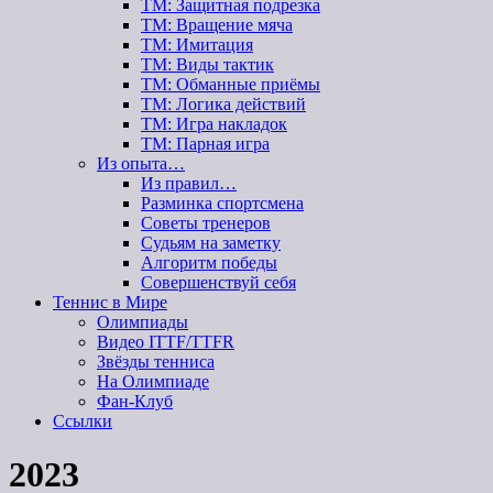
ТМ: Защитная подрезка
ТМ: Вращение мяча
ТМ: Имитация
ТМ: Виды тактик
ТМ: Обманные приёмы
ТМ: Логика действий
ТМ: Игра накладок
ТМ: Парная игра
Из опыта…
Из правил…
Разминка спортсмена
Советы тренеров
Судьям на заметку
Алгоритм победы
Совершенствуй себя
Теннис в Мире
Олимпиады
Видео ITTF/TTFR
Звёзды тенниса
На Олимпиаде
Фан-Клуб
Ссылки
2023