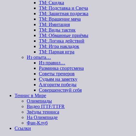
ТМ: Скидка
ТМ: Подставка и Свеча
ТМ: Защитная подрезка
ТМ: Вращение мяча
ТМ: Имитация
ТМ: Виды тактик
ТМ: Обманные приёмы
ТМ: Логика действий
ТМ: Игра накладок
ТМ: Парная игра
Из опыта…
Из правил…
Разминка спортсмена
Советы тренеров
Судьям на заметку
Алгоритм победы
Совершенствуй себя
Теннис в Мире
Олимпиады
Видео ITTF/TTFR
Звёзды тенниса
На Олимпиаде
Фан-Клуб
Ссылки