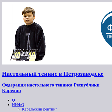
Настольный теннис в Петрозаводске
Федерация настольного тенниса Республики
Карелии
Ϙ
ИНФО
Карельский рейтинг