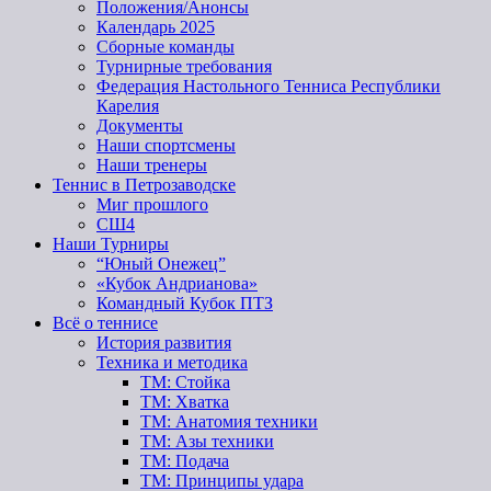
Положения/Анонсы
Календарь 2025
Сборные команды
Турнирные требования
Федерация Настольного Тенниса Республики
Карелия
Документы
Наши спортсмены
Наши тренеры
Теннис в Петрозаводске
Миг прошлого
СШ4
Наши Турниры
“Юный Онежец”
«Кубок Андрианова»
Командный Кубок ПТЗ
Всё о теннисе
История развития
Техника и методика
ТМ: Стойка
ТМ: Хватка
ТМ: Анатомия техники
ТМ: Азы техники
ТМ: Подача
ТМ: Принципы удара