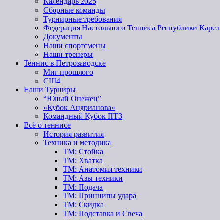
Календарь 2025
Сборные команды
Турнирные требования
Федерация Настольного Тенниса Республики Карел
Документы
Наши спортсмены
Наши тренеры
Теннис в Петрозаводске
Миг прошлого
СШ4
Наши Турниры
“Юный Онежец”
«Кубок Андрианова»
Командный Кубок ПТЗ
Всё о теннисе
История развития
Техника и методика
ТМ: Стойка
ТМ: Хватка
ТМ: Анатомия техники
ТМ: Азы техники
ТМ: Подача
ТМ: Принципы удара
ТМ: Скидка
ТМ: Подставка и Свеча