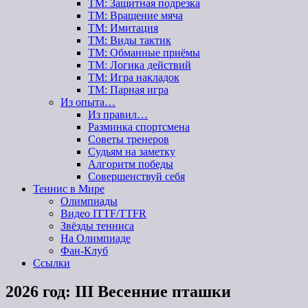
ТМ: Защитная подрезка
ТМ: Вращение мяча
ТМ: Имитация
ТМ: Виды тактик
ТМ: Обманные приёмы
ТМ: Логика действий
ТМ: Игра накладок
ТМ: Парная игра
Из опыта…
Из правил…
Разминка спортсмена
Советы тренеров
Судьям на заметку
Алгоритм победы
Совершенствуй себя
Теннис в Мире
Олимпиады
Видео ITTF/TTFR
Звёзды тенниса
На Олимпиаде
Фан-Клуб
Ссылки
2026 год: III Весенние пташки