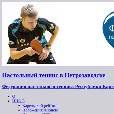
Настольный теннис в Петрозаводске
Федерация настольного тенниса Республики Кар
Ϙ
ИНФО
Карельский рейтинг
Положения/Анонсы