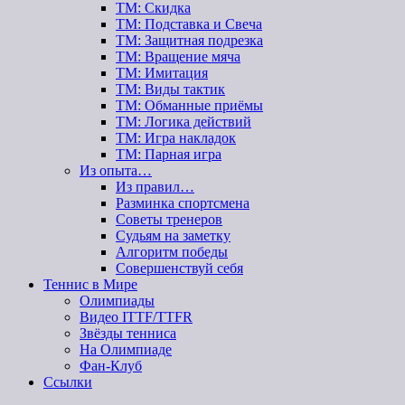
ТМ: Скидка
ТМ: Подставка и Свеча
ТМ: Защитная подрезка
ТМ: Вращение мяча
ТМ: Имитация
ТМ: Виды тактик
ТМ: Обманные приёмы
ТМ: Логика действий
ТМ: Игра накладок
ТМ: Парная игра
Из опыта…
Из правил…
Разминка спортсмена
Советы тренеров
Судьям на заметку
Алгоритм победы
Совершенствуй себя
Теннис в Мире
Олимпиады
Видео ITTF/TTFR
Звёзды тенниса
На Олимпиаде
Фан-Клуб
Ссылки