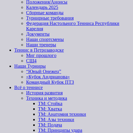
Положения/Анонсы
Календарь 2025
Сборные команды
Турнирные требования
Федерация Настольного Тенниса Республики
Карелия
Документы
Наши спортсмены
Наши тренеры
Теннис в Петрозаводске
Миг прошлого
СШ4
Наши Турниры
“Юный Онежец”
«Кубок Андрианова»
Командный Кубок ПТЗ
Всё о теннисе
История развития
Техника и методика
ТМ: Стойка
ТМ: Хватка
ТМ: Анатомия техники
ТМ: Азы техники
ТМ: Подача
ТМ: Принципы удара