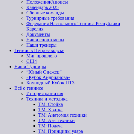
Положения/Анонсы
Календарь 2025
Сборные команды
Турнирные требования
Федерация Настольного Тенниса Республики
Карелия
Документы
Наши спортсмены
Наши тренеры
Теннис в Петрозаводске
Миг прошлого
СШ4
Наши Турниры
“Юный Онежец”
«Кубок Андрианова»
Командный Кубок ПТЗ
Всё о теннисе
История развития
Техника и методика
ТМ: Стойка
ТМ: Хватка
ТМ: Анатомия техники
ТМ: Азы техники
ТМ: Подача
ТМ: Принципы удара