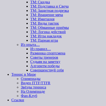
ТМ: Скидка
ТМ: Подставка и Свеча
ТМ: Защитная подрезка
ТМ: Вращение мяча
ТМ: Имитация
ТМ: Виды тактик
ТМ: Обманные приёмы
ТМ: Логика действий
ТМ: Игра накладок
ТМ: Парная игра
Из опыта…
Из правил…
Разминка спортсмена
Советы тренеров
Судьям на заметку
Алгоритм победы
Совершенствуй себя
Теннис в Мире
Олимпиады
Видео ITTF/TTFR
Звёзды тенниса
На Олимпиаде
Фан-Клуб
Ссылки