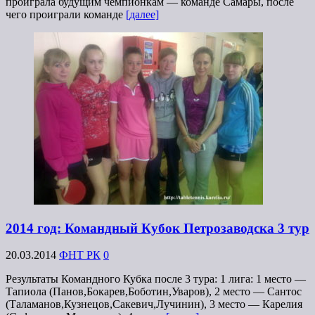
проиграла будущим чемпионкам — команде Самары, после
чего проиграли команде
[далее]
2014 год: Командный Кубок Петрозаводска 3 тур
20.03.2014
ФНТ РК
0
Результаты Командного Кубка после 3 тура: 1 лига: 1 место —
Тапиола (Панов,Бокарев,Боботин,Уваров), 2 место — Сантос
(Таламанов,Кузнецов,Сакевич,Лучинин), 3 место — Карелия