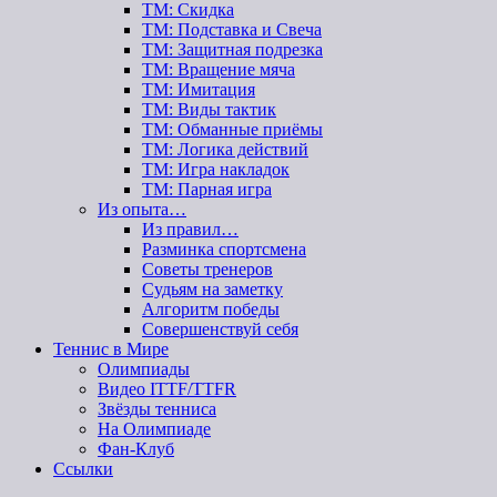
ТМ: Скидка
ТМ: Подставка и Свеча
ТМ: Защитная подрезка
ТМ: Вращение мяча
ТМ: Имитация
ТМ: Виды тактик
ТМ: Обманные приёмы
ТМ: Логика действий
ТМ: Игра накладок
ТМ: Парная игра
Из опыта…
Из правил…
Разминка спортсмена
Советы тренеров
Судьям на заметку
Алгоритм победы
Совершенствуй себя
Теннис в Мире
Олимпиады
Видео ITTF/TTFR
Звёзды тенниса
На Олимпиаде
Фан-Клуб
Ссылки