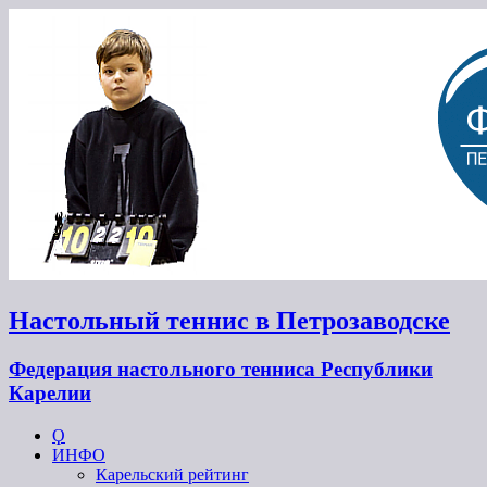
Настольный теннис в Петрозаводске
Федерация настольного тенниса Республики
Карелии
Ϙ
ИНФО
Карельский рейтинг