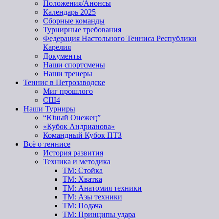
Положения/Анонсы
Календарь 2025
Сборные команды
Турнирные требования
Федерация Настольного Тенниса Республики
Карелия
Документы
Наши спортсмены
Наши тренеры
Теннис в Петрозаводске
Миг прошлого
СШ4
Наши Турниры
“Юный Онежец”
«Кубок Андрианова»
Командный Кубок ПТЗ
Всё о теннисе
История развития
Техника и методика
ТМ: Стойка
ТМ: Хватка
ТМ: Анатомия техники
ТМ: Азы техники
ТМ: Подача
ТМ: Принципы удара