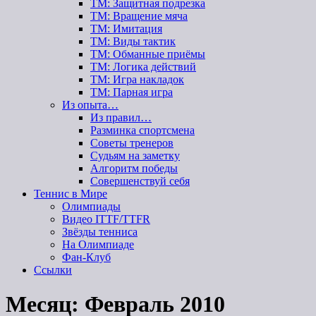
ТМ: Защитная подрезка
ТМ: Вращение мяча
ТМ: Имитация
ТМ: Виды тактик
ТМ: Обманные приёмы
ТМ: Логика действий
ТМ: Игра накладок
ТМ: Парная игра
Из опыта…
Из правил…
Разминка спортсмена
Советы тренеров
Судьям на заметку
Алгоритм победы
Совершенствуй себя
Теннис в Мире
Олимпиады
Видео ITTF/TTFR
Звёзды тенниса
На Олимпиаде
Фан-Клуб
Ссылки
Месяц:
Февраль 2010