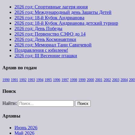
2026 год: Спортивные лагеря июня
2026 год: Международный день Защиты Детей
2026 год: 18-й Кубок Андрианова
2026 год: 18-й Кубок Андрианова детский турнир
2026 год: День Победы
2026 год: Первенство СЗФО до 14
2026 год: День Космонавтики
2026 год: Мемориал Тани Савичевой
Поздравления с юбилеем!
2026 год: III Весенние пташки
Архив по годам
1990
1991
1992
1993
1994
1995
1996
1997
1998
1999
2000
2001
2002
2003
2004
200
Поиск
Найти:
Архивы
Июнь 2026
Май 2026