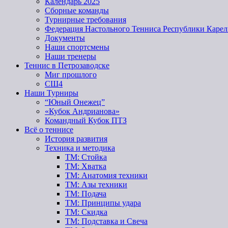
Календарь 2025
Сборные команды
Турнирные требования
Федерация Настольного Тенниса Республики Карел
Документы
Наши спортсмены
Наши тренеры
Теннис в Петрозаводске
Миг прошлого
СШ4
Наши Турниры
“Юный Онежец”
«Кубок Андрианова»
Командный Кубок ПТЗ
Всё о теннисе
История развития
Техника и методика
ТМ: Стойка
ТМ: Хватка
ТМ: Анатомия техники
ТМ: Азы техники
ТМ: Подача
ТМ: Принципы удара
ТМ: Скидка
ТМ: Подставка и Свеча