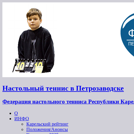
Настольный теннис в Петрозаводске
Федерация настольного тенниса Республики Кар
Ϙ
ИНФО
Карельский рейтинг
Положения/Анонсы