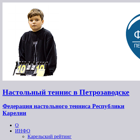
Настольный теннис в Петрозаводске
Федерация настольного тенниса Республики
Карелии
Ϙ
ИНФО
Карельский рейтинг