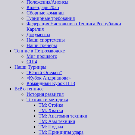
Положения/Анонсы
Календарь 2025
Сборные команды
Турнирные требования
Федерация Настольного Тенниса Республики
Карелия
Документы
Наши спортсмены
Наши тренеры
Теннис в Петрозаводске
Миг прошлого
СШ4
Наши Турниры
“Юный Онежец”
«Кубок Андрианова»
Командный Кубок ПТЗ
Всё о теннисе
История развития
Техника и методика
ТМ: Стойка
ТМ: Хватка
ТМ: Анатомия техники
ТМ: Азы техники
ТМ: Подача
ТМ: Принципы удара