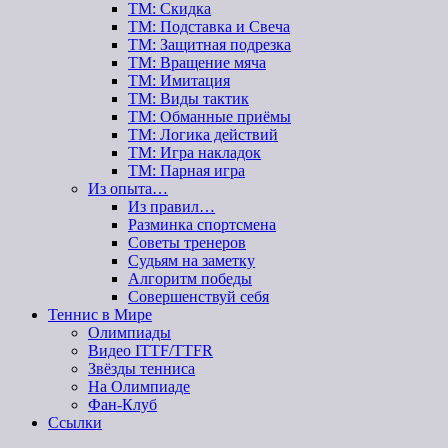
ТМ: Скидка
ТМ: Подставка и Свеча
ТМ: Защитная подрезка
ТМ: Вращение мяча
ТМ: Имитация
ТМ: Виды тактик
ТМ: Обманные приёмы
ТМ: Логика действий
ТМ: Игра накладок
ТМ: Парная игра
Из опыта…
Из правил…
Разминка спортсмена
Советы тренеров
Судьям на заметку
Алгоритм победы
Совершенствуй себя
Теннис в Мире
Олимпиады
Видео ITTF/TTFR
Звёзды тенниса
На Олимпиаде
Фан-Клуб
Ссылки