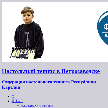
Настольный теннис в Петрозаводске
Федерация настольного тенниса Республики
Карелии
Ϙ
ИНФО
Карельский рейтинг