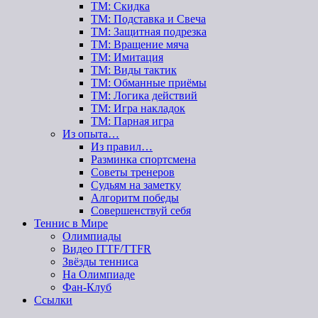
ТМ: Скидка
ТМ: Подставка и Свеча
ТМ: Защитная подрезка
ТМ: Вращение мяча
ТМ: Имитация
ТМ: Виды тактик
ТМ: Обманные приёмы
ТМ: Логика действий
ТМ: Игра накладок
ТМ: Парная игра
Из опыта…
Из правил…
Разминка спортсмена
Советы тренеров
Судьям на заметку
Алгоритм победы
Совершенствуй себя
Теннис в Мире
Олимпиады
Видео ITTF/TTFR
Звёзды тенниса
На Олимпиаде
Фан-Клуб
Ссылки