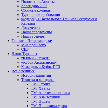
Положения/Анонсы
Календарь 2025
Сборные команды
Турнирные требования
Федерация Настольного Тенниса Республики
Карелия
Документы
Наши спортсмены
Наши тренеры
Теннис в Петрозаводске
Миг прошлого
СШ4
Наши Турниры
“Юный Онежец”
«Кубок Андрианова»
Командный Кубок ПТЗ
Всё о теннисе
История развития
Техника и методика
ТМ: Стойка
ТМ: Хватка
ТМ: Анатомия техники
ТМ: Азы техники
ТМ: Подача
ТМ: Принципы удара