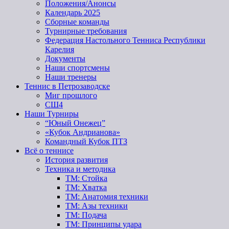
Положения/Анонсы
Календарь 2025
Сборные команды
Турнирные требования
Федерация Настольного Тенниса Республики
Карелия
Документы
Наши спортсмены
Наши тренеры
Теннис в Петрозаводске
Миг прошлого
СШ4
Наши Турниры
“Юный Онежец”
«Кубок Андрианова»
Командный Кубок ПТЗ
Всё о теннисе
История развития
Техника и методика
ТМ: Стойка
ТМ: Хватка
ТМ: Анатомия техники
ТМ: Азы техники
ТМ: Подача
ТМ: Принципы удара