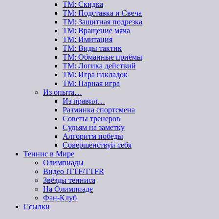
ТМ: Скидка
ТМ: Подставка и Свеча
ТМ: Защитная подрезка
ТМ: Вращение мяча
ТМ: Имитация
ТМ: Виды тактик
ТМ: Обманные приёмы
ТМ: Логика действий
ТМ: Игра накладок
ТМ: Парная игра
Из опыта…
Из правил…
Разминка спортсмена
Советы тренеров
Судьям на заметку
Алгоритм победы
Совершенствуй себя
Теннис в Мире
Олимпиады
Видео ITTF/TTFR
Звёзды тенниса
На Олимпиаде
Фан-Клуб
Ссылки