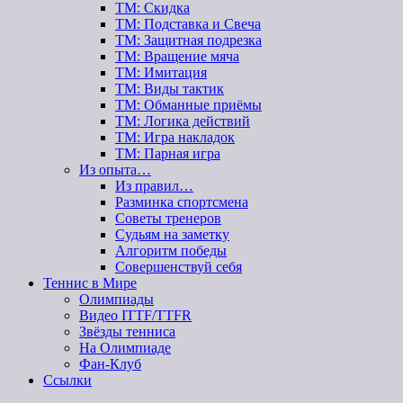
ТМ: Скидка
ТМ: Подставка и Свеча
ТМ: Защитная подрезка
ТМ: Вращение мяча
ТМ: Имитация
ТМ: Виды тактик
ТМ: Обманные приёмы
ТМ: Логика действий
ТМ: Игра накладок
ТМ: Парная игра
Из опыта…
Из правил…
Разминка спортсмена
Советы тренеров
Судьям на заметку
Алгоритм победы
Совершенствуй себя
Теннис в Мире
Олимпиады
Видео ITTF/TTFR
Звёзды тенниса
На Олимпиаде
Фан-Клуб
Ссылки