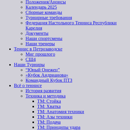
Положения/Анонсы
Календарь 2025
Сборные команды
Турнирные требования
Федерация Настольного Тенниса Республики
Карелия
Документы
Наши спортсмены
Наши тренеры
Теннис в Петрозаводске
Миг прошлого
СШ4
Наши Турниры
“Юный Онежец”
«Кубок Андрианова»
Командный Кубок ПТЗ
Всё о теннисе
История развития
Техника и методика
ТМ: Стойка
ТМ: Хватка
ТМ: Анатомия техники
ТМ: Азы техники
ТМ: Подача
ТМ: Принципы удара