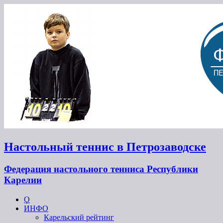
Настольный теннис в Петрозаводске
Федерация настольного тенниса Республики
Карелии
Ϙ
ИНФО
Карельский рейтинг