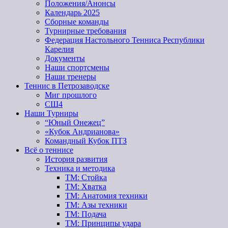
Положения/Анонсы
Календарь 2025
Сборные команды
Турнирные требования
Федерация Настольного Тенниса Республики
Карелия
Документы
Наши спортсмены
Наши тренеры
Теннис в Петрозаводске
Миг прошлого
СШ4
Наши Турниры
“Юный Онежец”
«Кубок Андрианова»
Командный Кубок ПТЗ
Всё о теннисе
История развития
Техника и методика
ТМ: Стойка
ТМ: Хватка
ТМ: Анатомия техники
ТМ: Азы техники
ТМ: Подача
ТМ: Принципы удара