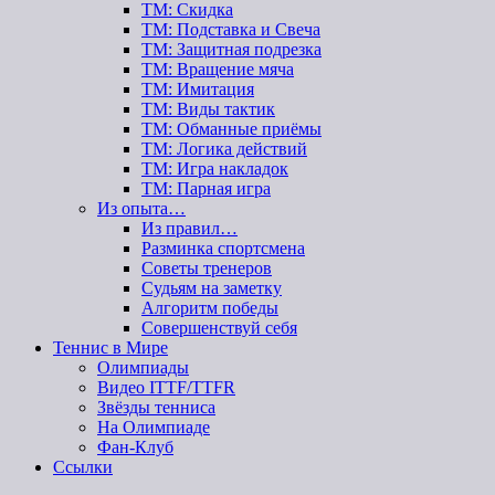
ТМ: Скидка
ТМ: Подставка и Свеча
ТМ: Защитная подрезка
ТМ: Вращение мяча
ТМ: Имитация
ТМ: Виды тактик
ТМ: Обманные приёмы
ТМ: Логика действий
ТМ: Игра накладок
ТМ: Парная игра
Из опыта…
Из правил…
Разминка спортсмена
Советы тренеров
Судьям на заметку
Алгоритм победы
Совершенствуй себя
Теннис в Мире
Олимпиады
Видео ITTF/TTFR
Звёзды тенниса
На Олимпиаде
Фан-Клуб
Ссылки