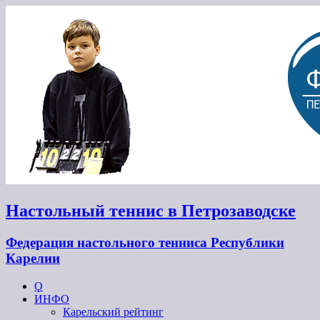
Настольный теннис в Петрозаводске
Федерация настольного тенниса Республики
Карелии
Ϙ
ИНФО
Карельский рейтинг