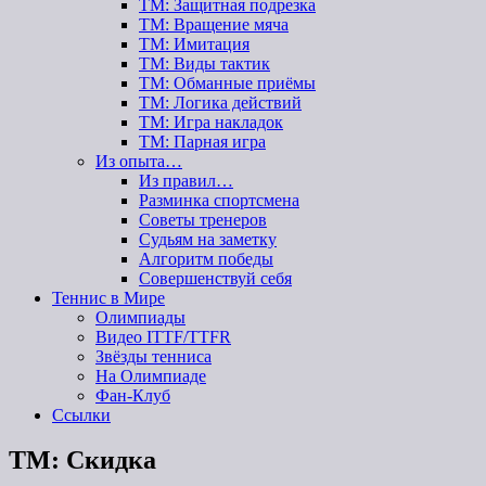
ТМ: Защитная подрезка
ТМ: Вращение мяча
ТМ: Имитация
ТМ: Виды тактик
ТМ: Обманные приёмы
ТМ: Логика действий
ТМ: Игра накладок
ТМ: Парная игра
Из опыта…
Из правил…
Разминка спортсмена
Советы тренеров
Судьям на заметку
Алгоритм победы
Совершенствуй себя
Теннис в Мире
Олимпиады
Видео ITTF/TTFR
Звёзды тенниса
На Олимпиаде
Фан-Клуб
Ссылки
ТМ: Скидка