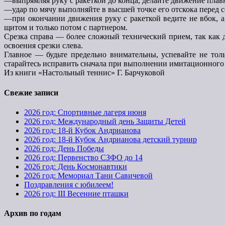
—выпрямляя руку с ракеткой до конца, делайте движение плавн
—удар по мячу выполняйте в высшей точке его отскока перед соб
—при окончании движения руку с ракеткой ведите не вбок, а в
щитом и только потом с партнером.
Срезка справа — более сложный технический прием, так как д
освоения срезки слева.
Главное — будьте предельно внимательны, успевайте не тол
старайтесь исправить сначала при выполнении имитационного 
Из книги «Настольный теннис» Г. Барчуковой
Свежие записи
2026 год: Спортивные лагеря июня
2026 год: Международный день Защиты Детей
2026 год: 18-й Кубок Андрианова
2026 год: 18-й Кубок Андрианова детский турнир
2026 год: День Победы
2026 год: Первенство СЗФО до 14
2026 год: День Космонавтики
2026 год: Мемориал Тани Савичевой
Поздравления с юбилеем!
2026 год: III Весенние пташки
Архив по годам