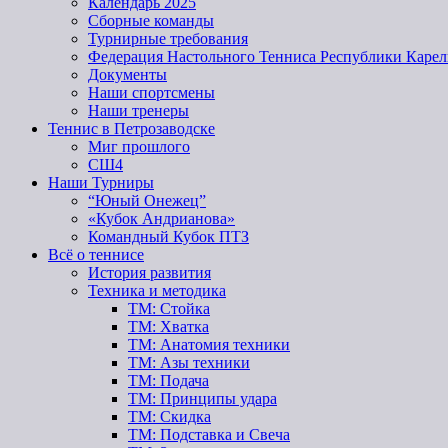
Календарь 2025
Сборные команды
Турнирные требования
Федерация Настольного Тенниса Республики Карел
Документы
Наши спортсмены
Наши тренеры
Теннис в Петрозаводске
Миг прошлого
СШ4
Наши Турниры
“Юный Онежец”
«Кубок Андрианова»
Командный Кубок ПТЗ
Всё о теннисе
История развития
Техника и методика
ТМ: Стойка
ТМ: Хватка
ТМ: Анатомия техники
ТМ: Азы техники
ТМ: Подача
ТМ: Принципы удара
ТМ: Скидка
ТМ: Подставка и Свеча