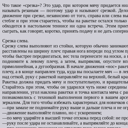
Что такое «срезка»? Это удар, при котором мячу придается н
называть резаным — поэтому удар и называют срезкой. Дело
движение при срезке, независимо от того, справа или слева в
стебле и при этом стараетесь, чтобы на ракетке остался тольк
обходится в настольном теннисе ни одна встреча. Этим пр
сыграть, как говорят, коротко, принять подачу и не дать сопе
Срезка слева.
Срезку слева выполняют из стойки, которую обычно занимают 
расставлены на ширину плеч: правая нога впереди под углом пр
чтобы быстрее передвигаться, вес тела перенесите на носки, а
поднимите к левому плечу, а затем, выпрямляя, опустите в
прямолинейная, а дугообразная. В начале движения «нос» раке
плечу, а в конце направлен туда, куда вы посылаете мяч — в л
над сеткой, руку с ракеткой направляйте на верхний, белый кра
Ракетка должна придать мячу и поступательную, и вращатель
Старайтесь при этом, чтобы он ударился чуть ниже середины 
направлении, угол наклона ракетки и точка контакта мяча с р
познакомились с техникой выполнения первого в вашем арсе
зеркалом. Для того чтобы избежать характерных для новичков 
—при замахе не поднимайте руку выше и дальше плеча и не ог
—движение выполняйте плавно, но с ускорением;
—по мячу ударяйте в высшей точке отскока перед собой: не проп
—руку после удара не останавливайте, а выпрямляйте до конца