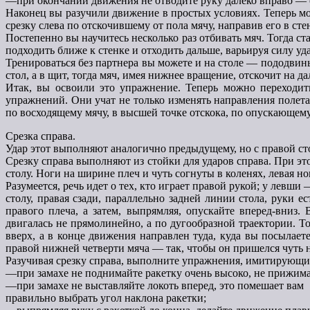
—при окончании движения не отводите руку далеко вправо — о
Наконец вы разучили движение в простых условиях. Теперь м
срезку слева по отскочившему от пола мячу, направив его в ст
Постепенно вы научитесь несколько раз отбивать мяч. Тогда ст
подходить ближе к стенке и отходить дальше, варьируя силу уда
Тренироваться без партнера вы можете и на столе — пододвинь
стол, а в щит, тогда мяч, имея нижнее вращение, отскочит на д
Итак, вы освоили это упражнение. Теперь можно переходи
упражнений. Они учат не только изменять направления полета 
по восходящему мячу, в высшей точке отскока, по опускающемус
Срезка справа.
Удар этот выполняют аналогично предыдущему, но с правой ст
Срезку справа выполняют из стойки для ударов справа. При э
столу. Ноги на ширине плеч и чуть согнуты в коленях, левая н
Разумеется, речь идет о тех, кто играет правой рукой; у левши 
столу, правая сзади, параллельно задней линии стола, руки е
правого плеча, а затем, выпрямляя, опускайте вперед-вниз.
двигалась не прямолинейно, а по дугообразной траектории. То
вверх, а в конце движения направлен туда, куда вы посылает
правой нижней четверти мяча — так, чтобы он пришелся чуть 
Разучивая срезку справа, выполните упражнения, имитирующие
—при замахе не поднимайте ракетку очень высоко, не прижима
—при замахе не выставляйте локоть вперед, это помешает вам
правильно выбрать угол наклона ракетки;