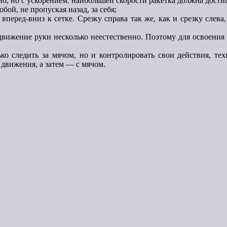
о, но с ускорением: наибольшей скорости ракетка должна достиг
ой, не пропуская назад, за себя;
перед-вниз к сетке. Срезку справа так же, как и срезку слева,
вижение руки несколько неестественно. Поэтому для освоения 
ько следить за мячом, но и контролировать свои действия, т
движения, а затем — с мячом.