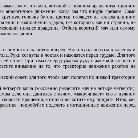
 с вами знаем, что мяч, летящий с нижним вращением, принято
а аналогичное движение, когда мы что-нибудь срезаем. Само
те крупную головку бутона цветка, стоящего на тонком длинном
своения и выполнения ударов, без которого, как ни странно, не
 имеющий нижнее вращение. Отбить короткий мяч или самому
помощью срезки.
о и немного наклонено вперед. Ноги чуть согнуты в коленях и
ола. Руки согнуты в локтях и находятся перед грудью. Для того
всей стопе. При замахе перед ударом руку с ракеткой согните и
ратите внимание на то, что траектория движения ракетки не
ческий совет: для того чтобы мяч полетел по низкой траектории
четверти мяча (мысленно разделите мяч на четыре четверти).
амом деле она, двигаясь с мячом, «закручивает» его в нужном
й скорости вращения, которую вы хотите ему придать. Итак, мы
практике, попробуйте поделать имитационные движения перед