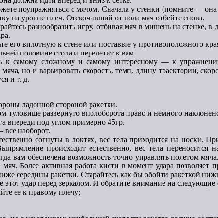
на должна идти вперед и вниз к сетке.
ожете поупражняться с мячом. Сначала у стенки (помните — она
енку на уровне плеч. Отскочивший от пола мяч отбейте снова.
арайтесь разнообразить игру, отбивая мяч в мишень на стенке, 
ра.
те его вплотную к стене или поставьте у противоположного края
альней половине стола и перелетит к вам.
ть к самому сложному и самому интересному — к упражнени
мяча, но и варьировать скорость, темп, длину траектории, скор
я и т. д.
ороны ладонной стороной ракетки.
том туловище развернуто вполоборота право и немного наклонен
ога впереди под углом примерно 45гр.
— все наоборот.
стественно согнуты в локтях, вес тела приходится на носки. Пр
 Выпрямление происходит естественно, вес тела переносится на
гда вам обеспечена возможность точно управлять полетом мяча. 
е мяч. Более активная работа кисти в момент удара позволяет
ниже середины ракетки. Старайтесь как бы обойти ракеткой ниж
 этот удар перед зеркалом. И обратите внимание на следующие 
йте ее к правому плечу;