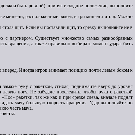
 должна быть ровной): приняв исходное положение, выполните
в две мишени, расположенные рядом, в три мишени и т. д. Можно
 стола щит. Если вы поставили щит, то срезку выполняйте не в
ю с партнером. Существует множество самых разнообразных
ость вращения, а также правильно выбирать момент удара: бить
о вперед. Иногда игрок занимает позицию почти левым боком к
и замахе руку с ракеткой, сгибая, поднимайте вверх до уровня
 левую ногу. Не забудьте проследить, чтобы рука с ракеткой
«Нос» ракетки, так же как и при срезке слева, вначале поднят
 придать мячу большую скорость вращения. Удар выполняйте по
нюю часть мяча.
советы: