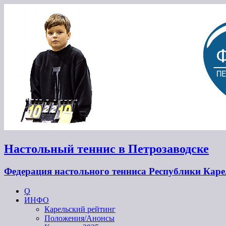
Настольный теннис в Петрозаводске
Федерация настольного тенниса Республики Кар
Ϙ
ИНФО
Карельский рейтинг
Положения/Анонсы