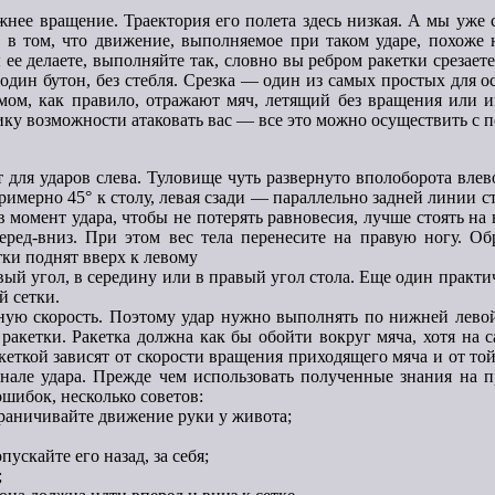
ижнее вращение. Траектория его полета здесь низкая. А мы уже
 в том, что движение, выполняемое при таком ударе, похоже н
ы ее делаете, выполняйте так, словно вы ребром ракетки срезае
о один бутон, без стебля. Срезка — один из самых простых для о
иемом, как правило, отражают мяч, летящий без вращения или
рнику возможности атаковать вас — все это можно осуществить с 
для ударов слева. Туловище чуть развернуто вполоборота влев
имерно 45° к столу, левая сзади — параллельно задней линии ст
 в момент удара, чтобы не потерять равновесия, лучше стоять на 
перед-вниз. При этом вес тела перенесите на правую ногу. Об
тки поднят вверх к левому
евый угол, в середину или в правый угол стола. Еще один практи
й сетки.
ную скорость. Поэтому удар нужно выполнять по нижней левой 
ракетки. Ракетка должна как бы обойти вокруг мяча, хотя на с
акеткой зависят от скорости вращения приходящего мяча и от то
нале удара. Прежде чем использовать полученные знания на 
ошибок, несколько советов:
раничивайте движение руки у живота;
ускайте его назад, за себя;
;