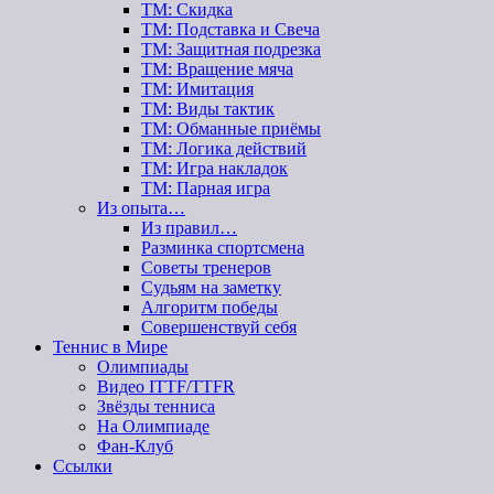
ТМ: Скидка
ТМ: Подставка и Свеча
ТМ: Защитная подрезка
ТМ: Вращение мяча
ТМ: Имитация
ТМ: Виды тактик
ТМ: Обманные приёмы
ТМ: Логика действий
ТМ: Игра накладок
ТМ: Парная игра
Из опыта…
Из правил…
Разминка спортсмена
Советы тренеров
Судьям на заметку
Алгоритм победы
Совершенствуй себя
Теннис в Мире
Олимпиады
Видео ITTF/TTFR
Звёзды тенниса
На Олимпиаде
Фан-Клуб
Ссылки