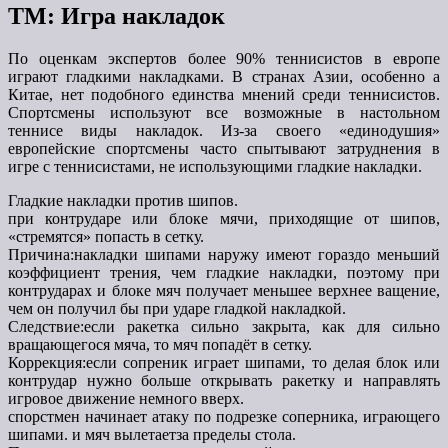
ТМ: Игра накладок
По оценкам экспертов более 90% теннисистов в европе
играют гладкими накладками. В странах Азии, особенно а
Китае, нет подобного единства мнений среди теннисистов.
Спортсмены используют все возможные в настольном
теннисе виды накладок. Из-за своего «единодушия»
европейские спортсмены часто спытывают затруднения в
игре с теннисистами, не использующими гладкие накладки.
Гладкие накладки против шипов.
при контрударе или блоке мячи, приходящие от шипов,
«стремятся» попасть в сетку.
Причина:накладки шипами наружу имеют гораздо меньший
коэффициент трения, чем гладкие накладки, поэтому при
контрударах и блоке мяч получает меньшее верхнее ващение,
чем он получил бы при ударе гладкой накладкой.
Следствие:если ракетка сильно закрыта, как для сильно
вращающегося мяча, то мяч попадёт в сетку.
Коррекция:если сопреник играет шипами, то делая блок или
контрудар нужно больше открывать ракетку и направлять
игровое движение немного вверх.
спорстмен начинает атаку по подрезке соперника, играющего
шипами. и мяч вылетаетза пределы стола.