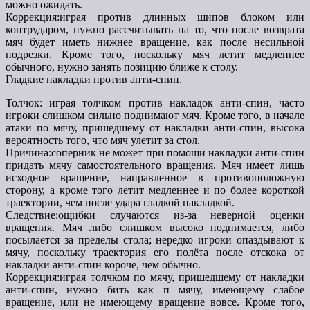
можно ожидать.
Коррекция:играя против длинных шипов блоком или
контрударом, нужно рассчитывать на то, что после возврата
мяч будет иметь нижнее вращение, как после несильной
подрезки. Кроме того, поскольку мяч летит медленнее
обычного, нужно занять позицию ближе к столу.
Гладкие накладки против анти-спин.
Толчок: играя толчком против накладок анти-спин, часто
игроки слишком сильно поднимают мяч. Кроме того, в начале
атаки по мячу, пришедшему от накладки анти-спин, высока
вероятность того, что мяч улетит за стол.
Причина:соперник не может при помощи накладки анти-спин
придать мячу самостоятельного вращения. Мяч имеет лишь
исходное вращение, направленное в противоположную
сторону, а кроме того летит медленнее и по более короткой
траектории, чем после удара гладкой накладкой.
Следствие:ощибки случаются из-за неверной оценки
вращения. Мяч либо слишком высоко поднимается, либо
посылается за пределы стола; нередко игроки опаздывают к
мячу, поскольку траектория его полёта после отскока от
накладки анти-спин короче, чем обычно.
Коррекция:играя толчком по мячу, пришедшему от накладки
анти-спин, нужно бить как п мячу, имеющему слабое
вращение, или не имеющему вращение вовсе. Кроме того,