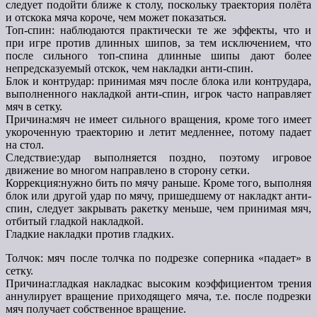
следует подойти ближе к столу, поскольку траектория полёта
и отскока мяча короче, чем может показаться.
Топ-спин: наблюдаются практически те же эффекты, что и
при игре против длинных шипов, за тем исключением, что
после сильного топ-спина длинные шипы дают более
непредсказуемый отскок, чем накладки анти-спин.
Блок и контрудар: принимая мяч после блока или контрудара,
выполненного накладкой анти-спин, игрок часто направляет
мяч в сетку.
Причина:мяч не имеет сильного вращения, кроме того имеет
укороченную траекторию и летит медленнее, потому падает
на стол.
Следствие:удар выполняется поздно, поэтому игровое
движение во многом направлено в сторону сетки.
Коррекция:нужно бить по мячу раньше. Кроме того, выполняя
блок или другой удар по мячу, пришедшему от накладкт анти-
спин, следует закрывать ракетку меньше, чем принимая мяч,
отбитый гладкой накладкой.
Гладкие накладки против гладких.
Толчок: мяч после толчка по подрезке соперника «падает» в
сетку.
Причина:гладкая накладкас высоким коэффициентом трения
аннулирует вращение приходящего мяча, т.е. после подрезки
мяч получает собственное вращение.