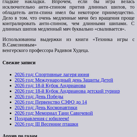
гладкие накладки. Впрочем, если бы игра велась
исключительно анти-спином притив длинных шипов, то
обладатель анти-спина имел бы некоторое приимущество.
Дело в том. что очень медленные мячи без вращения проще
контралировать анти-спином, чем длинными шипами. С
длинных шипов медленный мяч буквально «сваливается».
Использованны выдержки из книги «Техника игры с
В.Самсоновым»
венгерского профессора Радивоя Худеца.
Свежие записи
2026 год: Спортивные лагеря июня
2026 год: Международный день Защиты Детей
2026 год: 18-й Кубок Андрианова
2026 год: 18-й Кубок Андрианова детский турнир
2026 год: День Победы
2026 год: Первенство СЗФО до 14
2026 год: День Космонавтики
2026 год: Мемориал Тани Савичевой
Поздравления с юбилеем!
2026 год: III Весенние пташки
Архив по годам