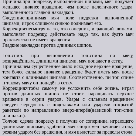
Причина:при подрезке, выполненной шипами, мяч получает
меньшее нижнее вращение, чем после налогичного удара,
выполненного гладкой накладкой.
Следствие:принимая мяч поле подрезки, выполненной
шипами, игрок слишком сильно поднимает его.
Коррекция:несмотря на то, что соперник, играющий шипами,
выполняет подрезку, действовать надо так, как будто мяч
практически не имеет вращения.
Гладкие накладки против длинных шипов.
Топ-спин: при выполнении топ-спина по мячу,
возвращённым, длинными шипами, мяч попадает в сетку.
Причина:чем существеннее было исходное верхнее вращение,
тем более сильное нижнее вращение будет иметь мяч после
контакта с длинными шипами. Соответственно, пи топ-спине
п такому мячу он попадёт в сетку.
Коррекция:чтобы самому не усложнить себе жизнь, играя
против длинных шипов не стоит наращивать верхнее
вращение в серии ударов. Удары с сильным вращением
следует чередовать с подставками или ударами открытой
ракеткой по направлению вверх-вперёд(нависной топ-спин
или накат).
Толчок: сделав подрезку и получив от соперника, играющего
длинными шипами, удобный мяч спортсмен начинает атаку
резким ударом без вращения, и мяч вылетает за пределы стола.