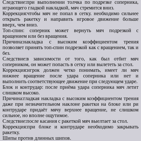
Следствие:при выполнении толчка по подрезке соперника,
играющего гладкой накладкой, мяч стремится вниз.
Коррекция:чтобы мяч не попал в сетку. необходимо сильнее
открыть ракетку и направить игровое движение больше
вверх, чем вниз.
Топ-спин: соперник может вернуть мяч подрезкой с
вращением или без вращения.
Причина:накладка с высоким коэффициентом трения
позволяет принять топ-спин подрезкой как с вращением, так и
без.
Следствие:в зависимости от того, как был отбит мяч
соперником, он может попасть в сетку или вылететь за стол.
Коррекция:игрок должен четко понимать, имеет ли мяч
нижнее вращение после удара соперника или нет и
выполнить соответствующее движение при следующем ударе.
Блок и контрудар: после приёма удара соперника мяч летит
слишком высоко.
Причина:гладкая накладка с высоким коэффициентом трения
даже при незначительном наклоне ракетки на блоке или ри
контрударе придаёт мячу верхнее вращение, не слишком
сильное, но вполне ощутимое.
Следствие:после касания с ракеткой мяч выелтает за стол.
Коррекция:при блоке и контрударе необходимо закрывать
ракетку.
Шипы против длинных шипов.