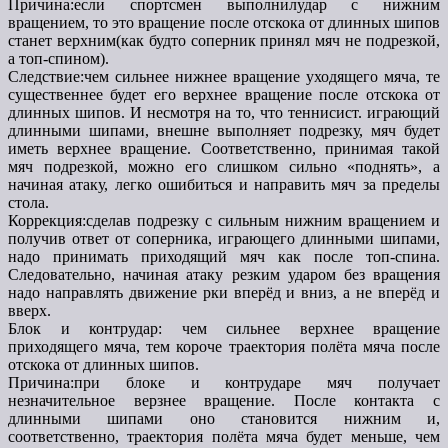
Причина:если спортсмен выполнилудар с нижним
вращением, то это вращение после отскока от длинных шипов
станет верхним(как будто соперник принял мяч не подрезкой,
а топ-спином).
Следствие:чем сильнее нижнее вращение уходящего мяча, те
существеннее будет его верхнее вращение после отскока от
длинных шипов. И несмотря на то, что теннисист. играющий
длинными шипами, внешне выполняет подрезку, мяч будет
иметь верхнее вращение. Соответственно, принимая такой
мяч подрезкой, можно его слишком сильно «поднять», а
начиная атаку, легко ошибиться и направить мяч за пределы
стола.
Коррекция:сделав подрезку с сильным нижним вращением и
получив ответ от соперника, играющего длинными шипами,
надо принимать приходящий мяч как после топ-спина.
Следовательно, начиная атаку резким ударом без вращения
надо направлять движение рки вперёд и вниз, а не вперёд и
вверх.
Блок и контрудар: чем сильнее верхнее вращение
приходящего мяча, тем короче траектория полёта мяча после
отскока от длинных шипов.
Причина:при блоке и контрударе мяч получает
незначительное верзнее вращение. После контакта с
длинными шипами оно становится нижним и,
соответственно, траектория полёта мяча будет меньше, чем