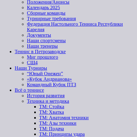
Положения/Анонсы
Календарь 2025
Сборные команды
Турнирные требования
Федерация Настольного Тенниса Республики
Карелия
Документы
Наши спортсмены
Наши тренеры
Теннис в Петрозаводске
Миг прошлого
СШ4
Наши Турниры
“Юный Онежец”
«Кубок Андрианова»
Командный Кубок ПТЗ
Всё о теннисе
История развития
Техника и методика
ТМ: Стойка
ТМ: Хватка
ТМ: Анатомия техники
ТМ: Азы техники
ТМ: Подача
ТМ: Принципы удара