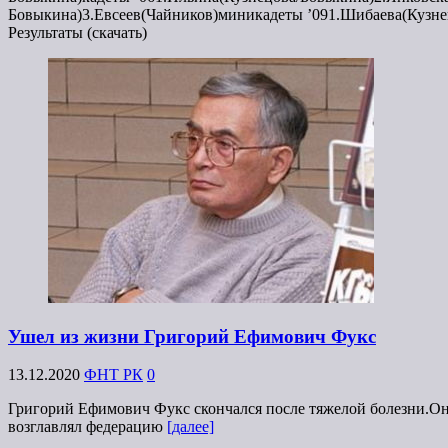
Бовыкина)3.Евсеев(Чайников)миникадеты ’091.Шибаева(Кузне
Результаты (скачать)
Ушел из жизни Григорий Ефимович Фукс
13.12.2020
ФНТ РК
0
Григорий Ефимович Фукс скончался после тяжелой болезни.Он 
возглавлял федерацию
[далее]