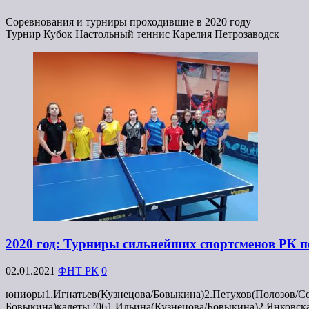
Соревнования и турниры проходившие в 2020 году
Турнир Кубок Настольный теннис Карелия Петрозаводск
2020 год: Турниры сильнейших спортсменов РК п
02.01.2021
ФНТ РК
0
юниоры1.Игнатьев(Кузнецова/Бовыкина)2.Петухов(Полозов/Со
Бовыкина)кадеты ’061.Ильина(Кузнецова/Бовыкина)2.Янковск