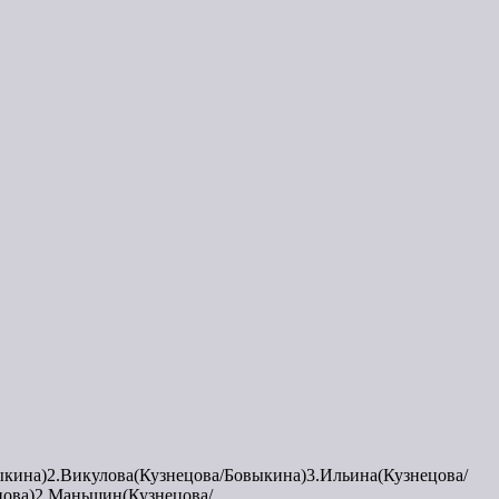
кина)2.Викулова(Кузнецова/Бовыкина)3.Ильина(Кузнецова/
нова)2.Маньшин(Кузнецова/