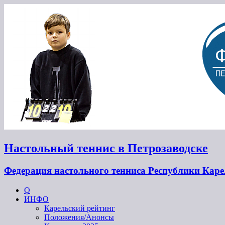
Настольный теннис в Петрозаводске
Федерация настольного тенниса Республики Кар
Ϙ
ИНФО
Карельский рейтинг
Положения/Анонсы