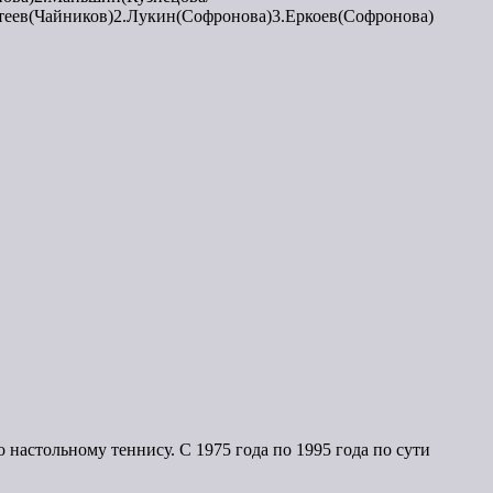
теев(Чайников)2.Лукин(Софронова)3.Еркоев(Софронова)
астольному теннису. С 1975 года по 1995 года по сути