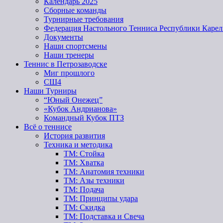
Календарь 2025
Сборные команды
Турнирные требования
Федерация Настольного Тенниса Республики Карел
Документы
Наши спортсмены
Наши тренеры
Теннис в Петрозаводске
Миг прошлого
СШ4
Наши Турниры
“Юный Онежец”
«Кубок Андрианова»
Командный Кубок ПТЗ
Всё о теннисе
История развития
Техника и методика
ТМ: Стойка
ТМ: Хватка
ТМ: Анатомия техники
ТМ: Азы техники
ТМ: Подача
ТМ: Принципы удара
ТМ: Скидка
ТМ: Подставка и Свеча