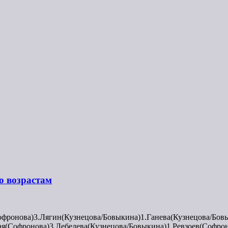
о возрастам
фронова)3.Лягин(Кузнецова/Бовыкина)1.Ганева(Кузнецова/Бовы
ая(Софронова)3.Лебедева(Кузнецова/Бовыкина)1.Ревзоев(Софро