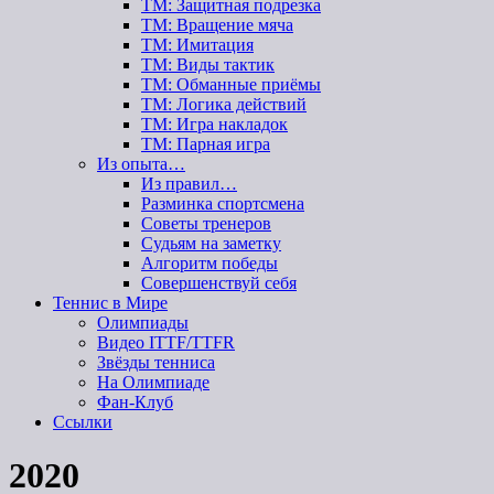
ТМ: Защитная подрезка
ТМ: Вращение мяча
ТМ: Имитация
ТМ: Виды тактик
ТМ: Обманные приёмы
ТМ: Логика действий
ТМ: Игра накладок
ТМ: Парная игра
Из опыта…
Из правил…
Разминка спортсмена
Советы тренеров
Судьям на заметку
Алгоритм победы
Совершенствуй себя
Теннис в Мире
Олимпиады
Видео ITTF/TTFR
Звёзды тенниса
На Олимпиаде
Фан-Клуб
Ссылки
2020