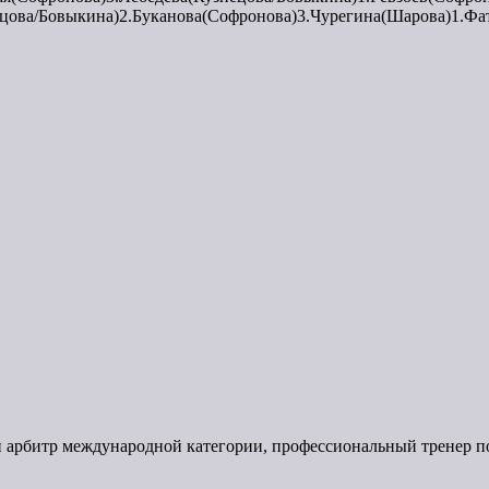
цова/Бовыкина)2.Буканова(Софронова)3.Чурегина(Шарова)1.Фа
арбитр международной категории, профессиональный тренер по н