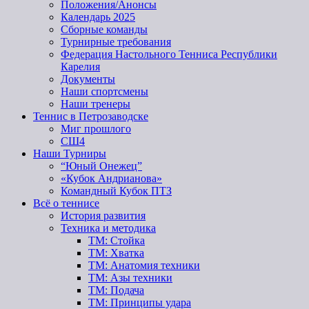
Положения/Анонсы
Календарь 2025
Сборные команды
Турнирные требования
Федерация Настольного Тенниса Республики
Карелия
Документы
Наши спортсмены
Наши тренеры
Теннис в Петрозаводске
Миг прошлого
СШ4
Наши Турниры
“Юный Онежец”
«Кубок Андрианова»
Командный Кубок ПТЗ
Всё о теннисе
История развития
Техника и методика
ТМ: Стойка
ТМ: Хватка
ТМ: Анатомия техники
ТМ: Азы техники
ТМ: Подача
ТМ: Принципы удара