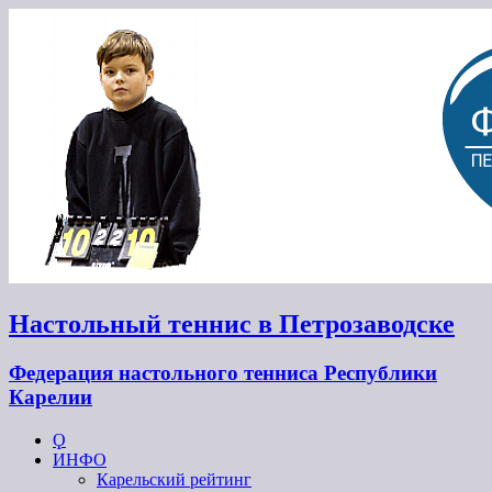
Настольный теннис в Петрозаводске
Федерация настольного тенниса Республики
Карелии
Ϙ
ИНФО
Карельский рейтинг