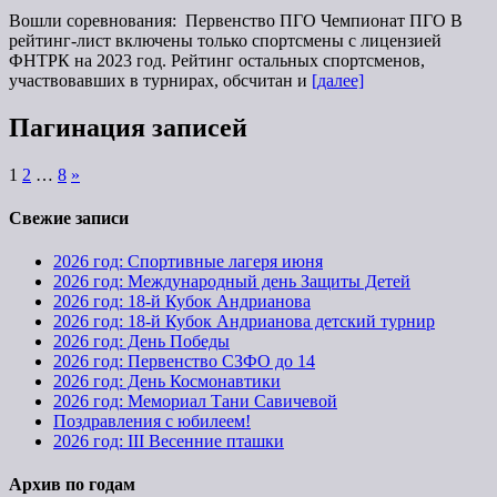
Вошли соревнования: Первенство ПГО Чемпионат ПГО В
рейтинг-лист включены только спортсмены с лицензией
ФНТРК на 2023 год. Рейтинг остальных спортсменов,
участвовавших в турнирах, обсчитан и
[далее]
Пагинация записей
1
2
…
8
»
Свежие записи
2026 год: Спортивные лагеря июня
2026 год: Международный день Защиты Детей
2026 год: 18-й Кубок Андрианова
2026 год: 18-й Кубок Андрианова детский турнир
2026 год: День Победы
2026 год: Первенство СЗФО до 14
2026 год: День Космонавтики
2026 год: Мемориал Тани Савичевой
Поздравления с юбилеем!
2026 год: III Весенние пташки
Архив по годам