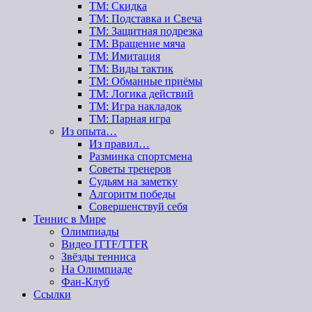
ТМ: Скидка
ТМ: Подставка и Свеча
ТМ: Защитная подрезка
ТМ: Вращение мяча
ТМ: Имитация
ТМ: Виды тактик
ТМ: Обманные приёмы
ТМ: Логика действий
ТМ: Игра накладок
ТМ: Парная игра
Из опыта…
Из правил…
Разминка спортсмена
Советы тренеров
Судьям на заметку
Алгоритм победы
Совершенствуй себя
Теннис в Мире
Олимпиады
Видео ITTF/TTFR
Звёзды тенниса
На Олимпиаде
Фан-Клуб
Ссылки