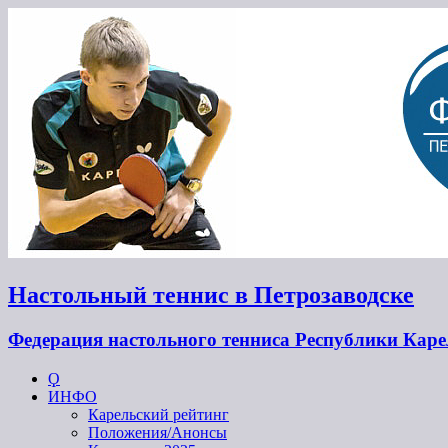
Настольный теннис в Петрозаводске
Федерация настольного тенниса Республики Кар
Ϙ
ИНФО
Карельский рейтинг
Положения/Анонсы