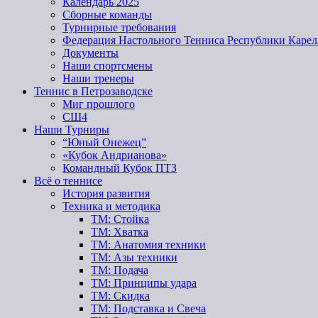
Календарь 2025
Сборные команды
Турнирные требования
Федерация Настольного Тенниса Республики Карел
Документы
Наши спортсмены
Наши тренеры
Теннис в Петрозаводске
Миг прошлого
СШ4
Наши Турниры
“Юный Онежец”
«Кубок Андрианова»
Командный Кубок ПТЗ
Всё о теннисе
История развития
Техника и методика
ТМ: Стойка
ТМ: Хватка
ТМ: Анатомия техники
ТМ: Азы техники
ТМ: Подача
ТМ: Принципы удара
ТМ: Скидка
ТМ: Подставка и Свеча