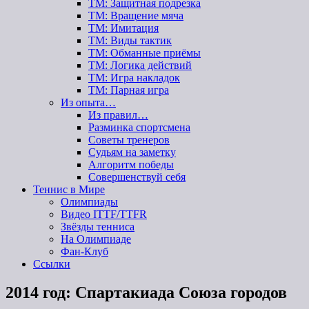
ТМ: Защитная подрезка
ТМ: Вращение мяча
ТМ: Имитация
ТМ: Виды тактик
ТМ: Обманные приёмы
ТМ: Логика действий
ТМ: Игра накладок
ТМ: Парная игра
Из опыта…
Из правил…
Разминка спортсмена
Советы тренеров
Судьям на заметку
Алгоритм победы
Совершенствуй себя
Теннис в Мире
Олимпиады
Видео ITTF/TTFR
Звёзды тенниса
На Олимпиаде
Фан-Клуб
Ссылки
2014 год: Спартакиада Союза городов