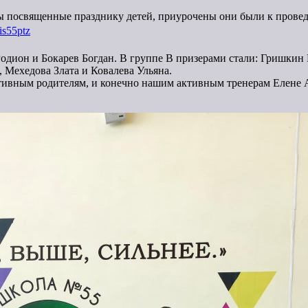
ы посвященные празднику детей, приурочены они были к прове
is55ptz
Родион и Бокарев Богдан. В группе В призерами стали: Гришкин 
 Мехедова Злата и Ковалева Ульяна.
тивным родителям, и конечно нашим активным тренерам Елене 