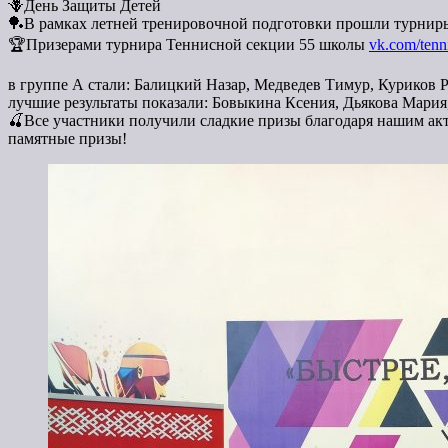
🪻День Защиты Детей
🏓В рамках летней тренировочной подготовки прошли турнир
🏆Призерами турнира Теннисной секции 55 школы
vk.com/tenn
в группе А стали: Балицкий Назар, Медведев Тимур, Куриков 
лучшие результаты показали: Бовыкина Ксения, Дьякова Мария,
🍒Все участники получили сладкие призы благодаря нашим ак
памятные призы!