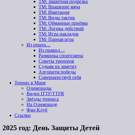
ТМ: Защитная подрезка
ТМ: Вращение мяча
ТМ: Имитация
ТМ: Виды тактик
ТМ: Обманные приёмы
ТМ: Логика действий
ТМ: Игра накладок
ТМ: Парная игра
Из опыта…
Из правил…
Разминка спортсмена
Советы тренеров
Судьям на заметку
Алгоритм победы
Совершенствуй себя
Теннис в Мире
Олимпиады
Видео ITTF/TTFR
Звёзды тенниса
На Олимпиаде
Фан-Клуб
Ссылки
2025 год: День Защиты Детей