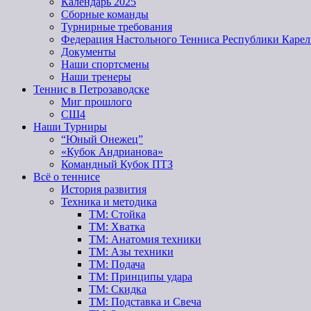
Календарь 2025
Сборные команды
Турнирные требования
Федерация Настольного Тенниса Республики Карел
Документы
Наши спортсмены
Наши тренеры
Теннис в Петрозаводске
Миг прошлого
СШ4
Наши Турниры
“Юный Онежец”
«Кубок Андрианова»
Командный Кубок ПТЗ
Всё о теннисе
История развития
Техника и методика
ТМ: Стойка
ТМ: Хватка
ТМ: Анатомия техники
ТМ: Азы техники
ТМ: Подача
ТМ: Принципы удара
ТМ: Скидка
ТМ: Подставка и Свеча