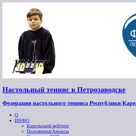
Настольный теннис в Петрозаводске
Федерация настольного тенниса Республики Кар
Ϙ
ИНФО
Карельский рейтинг
Положения/Анонсы