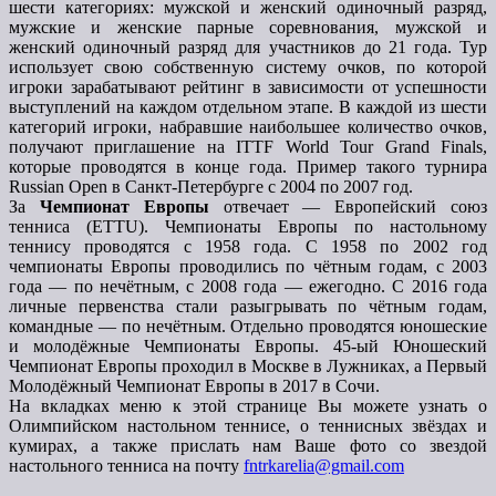
шести категориях: мужской и женский одиночный разряд,
мужские и женские парные соревнования, мужской и
женский одиночный разряд для участников до 21 года. Тур
использует свою собственную систему очков, по которой
игроки зарабатывают рейтинг в зависимости от успешности
выступлений на каждом отдельном этапе. В каждой из шести
категорий игроки, набравшие наибольшее количество очков,
получают приглашение на ITTF World Tour Grand Finals,
которые проводятся в конце года. Пример такого турнира
Russian Open в Санкт-Петербурге с 2004 по 2007 год.
За
Чемпионат Европы
отвечает — Европейский союз
тенниса (ETTU). Чемпионаты Европы по настольному
теннису проводятся с 1958 года. С 1958 по 2002 год
чемпионаты Европы проводились по чётным годам, с 2003
года — по нечётным, с 2008 года — ежегодно. С 2016 года
личные первенства стали разыгрывать по чётным годам,
командные — по нечётным. Отдельно проводятся юношеские
и молодёжные Чемпионаты Европы. 45-ый Юношеский
Чемпионат Европы проходил в Москве в Лужниках, а Первый
Молодёжный Чемпионат Европы в 2017 в Сочи.
На вкладках меню к этой странице Вы можете узнать о
Олимпийском настольном теннисе, о теннисных звёздах и
кумирах, а также прислать нам Ваше фото со звездой
настольного тенниса на почту
fntrkarelia@gmail.com