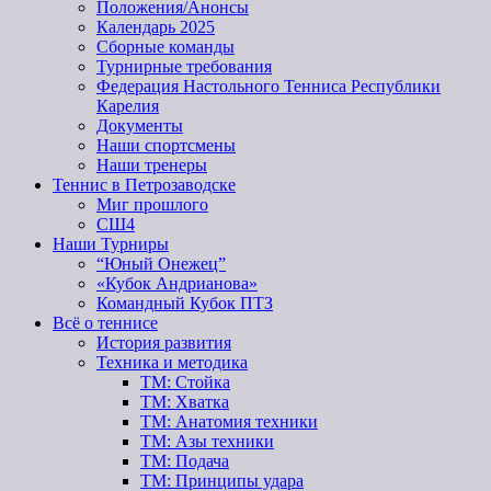
Положения/Анонсы
Календарь 2025
Сборные команды
Турнирные требования
Федерация Настольного Тенниса Республики
Карелия
Документы
Наши спортсмены
Наши тренеры
Теннис в Петрозаводске
Миг прошлого
СШ4
Наши Турниры
“Юный Онежец”
«Кубок Андрианова»
Командный Кубок ПТЗ
Всё о теннисе
История развития
Техника и методика
ТМ: Стойка
ТМ: Хватка
ТМ: Анатомия техники
ТМ: Азы техники
ТМ: Подача
ТМ: Принципы удара