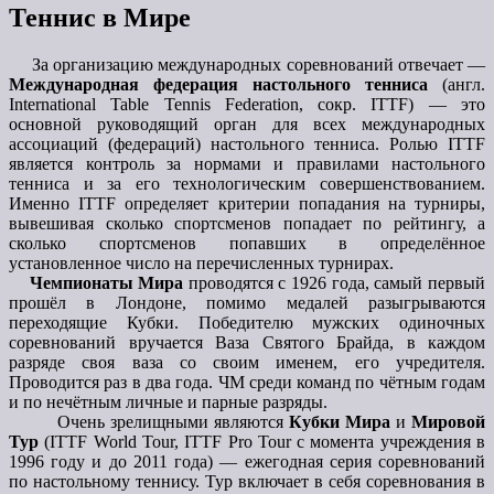
Теннис в Мире
За организацию международных соревнований отвечает —
Международная федерация настольного тенниса
(англ.
International Table Tennis Federation, сокр. ITTF) — это
основной руководящий орган для всех международных
ассоциаций (федераций) настольного тенниса. Ролью ITTF
является контроль за нормами и правилами настольного
тенниса и за его технологическим совершенствованием.
Именно ITTF определяет критерии попадания на турниры,
вывешивая сколько спортсменов попадает по рейтингу, а
сколько спортсменов попавших в определённое
установленное число на перечисленных турнирах.
Чемпионаты Мира
проводятся с 1926 года, самый первый
прошёл в Лондоне, помимо медалей разыгрываются
переходящие Кубки. Победителю мужских одиночных
соревнований вручается Ваза Святого Брайда, в каждом
разряде своя ваза со своим именем, его учредителя.
Проводится раз в два года. ЧМ среди команд по чётным годам
и по нечётным личные и парные разряды.
Очень зрелищными являются
Кубки Мира
и
Мировой
Тур
(ITTF World Tour, ITTF Pro Tour с момента учреждения в
1996 году и до 2011 года) — ежегодная серия соревнований
по настольному теннису. Тур включает в себя соревнования в