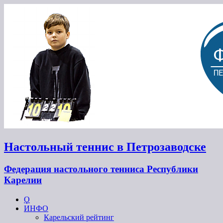
Настольный теннис в Петрозаводске
Федерация настольного тенниса Республики
Карелии
Ϙ
ИНФО
Карельский рейтинг