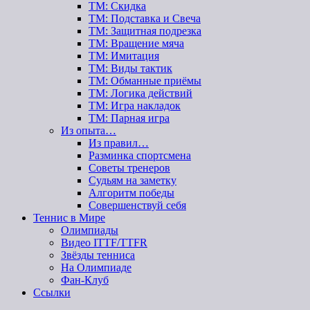
ТМ: Скидка
ТМ: Подставка и Свеча
ТМ: Защитная подрезка
ТМ: Вращение мяча
ТМ: Имитация
ТМ: Виды тактик
ТМ: Обманные приёмы
ТМ: Логика действий
ТМ: Игра накладок
ТМ: Парная игра
Из опыта…
Из правил…
Разминка спортсмена
Советы тренеров
Судьям на заметку
Алгоритм победы
Совершенствуй себя
Теннис в Мире
Олимпиады
Видео ITTF/TTFR
Звёзды тенниса
На Олимпиаде
Фан-Клуб
Ссылки