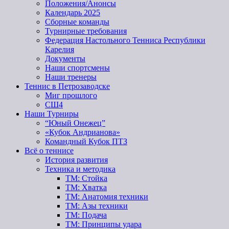
Положения/Анонсы
Календарь 2025
Сборные команды
Турнирные требования
Федерация Настольного Тенниса Республики
Карелия
Документы
Наши спортсмены
Наши тренеры
Теннис в Петрозаводске
Миг прошлого
СШ4
Наши Турниры
“Юный Онежец”
«Кубок Андрианова»
Командный Кубок ПТЗ
Всё о теннисе
История развития
Техника и методика
ТМ: Стойка
ТМ: Хватка
ТМ: Анатомия техники
ТМ: Азы техники
ТМ: Подача
ТМ: Принципы удара