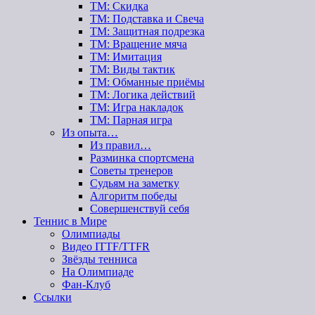
ТМ: Скидка
ТМ: Подставка и Свеча
ТМ: Защитная подрезка
ТМ: Вращение мяча
ТМ: Имитация
ТМ: Виды тактик
ТМ: Обманные приёмы
ТМ: Логика действий
ТМ: Игра накладок
ТМ: Парная игра
Из опыта…
Из правил…
Разминка спортсмена
Советы тренеров
Судьям на заметку
Алгоритм победы
Совершенствуй себя
Теннис в Мире
Олимпиады
Видео ITTF/TTFR
Звёзды тенниса
На Олимпиаде
Фан-Клуб
Ссылки